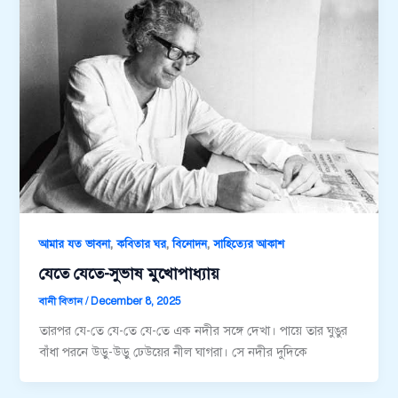
,
,
,
আমার যত ভাবনা
কবিতার ঘর
বিনোদন
সাহিত্যের আকাশ
যেতে যেতে-সুভাষ মুখোপাধ্যায়
বানী বিতান
/
December 8, 2025
তারপর যে-তে যে-তে যে-তে এক নদীর সঙ্গে দেখা। পায়ে তার ঘুঙুর
বাঁধা পরনে উড়ু-উড়ু ঢেউয়ের নীল ঘাগরা। সে নদীর দুদিকে