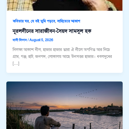
,
,
কবিতার ঘর
যে বই তুমি পড়বে
সাহিত্যের আকাশ
নূরলদীনের সারাজীবন-সৈয়দ সামসুল হক
বানী বিতান
/
August 5, 2026
নিলক্ষা আকাশ নীল, হাজার হাজার তারা ঐ নীলে অগণিত আর নিচে
গ্রাম, গঞ্জ, হাট, জনপদ, লোকালয় আছে ঊনসত্তর হাজার। ধবলদুধের
[…]