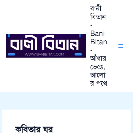
আ
Skip
বানী
র্কা
to
ই
বিতান
content
ভ
-
Bani
Bitan
-
আঁধার
ভেঙে,
আলো
র পথে
কবিতার ঘর