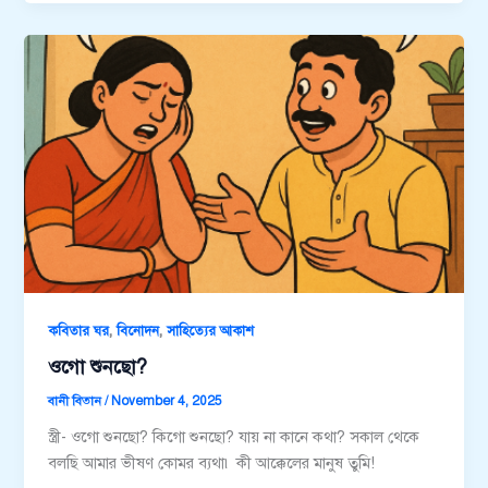
,
,
কবিতার ঘর
বিনোদন
সাহিত্যের আকাশ
ওগো শুনছো?
বানী বিতান
/
November 4, 2025
স্ত্রী- ওগো শুনছো? কিগো শুনছো? যায় না কানে কথা? সকাল থেকে
বলছি আমার ভীষণ কোমর ব্যথা৷ কী আক্কেলের মানুষ তুমি!