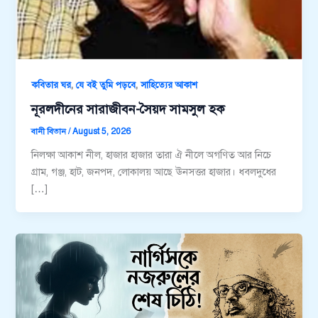
,
,
কবিতার ঘর
যে বই তুমি পড়বে
সাহিত্যের আকাশ
নূরলদীনের সারাজীবন-সৈয়দ সামসুল হক
বানী বিতান
/
August 5, 2026
নিলক্ষা আকাশ নীল, হাজার হাজার তারা ঐ নীলে অগণিত আর নিচে
গ্রাম, গঞ্জ, হাট, জনপদ, লোকালয় আছে ঊনসত্তর হাজার। ধবলদুধের
[…]