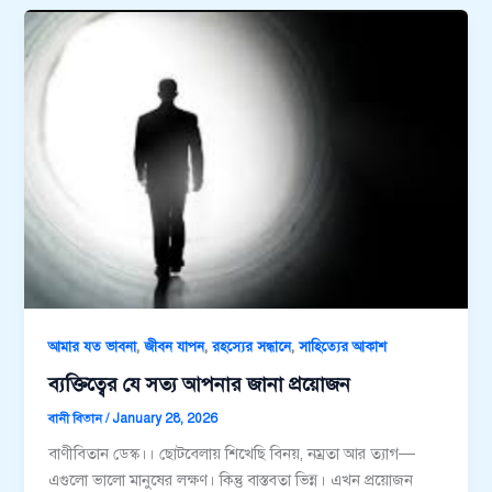
,
,
,
আমার যত ভাবনা
জীবন যাপন
রহস্যের সন্ধানে
সাহিত্যের আকাশ
ব্যক্তিত্বের যে সত্য আপনার জানা প্রয়োজন
বানী বিতান
/
January 28, 2026
বাণীবিতান ডেস্ক।। ছোটবেলায় শিখেছি বিনয়, নম্রতা আর ত্যাগ—
এগুলো ভালো মানুষের লক্ষণ। কিন্তু বাস্তবতা ভিন্ন। এখন প্রয়োজন