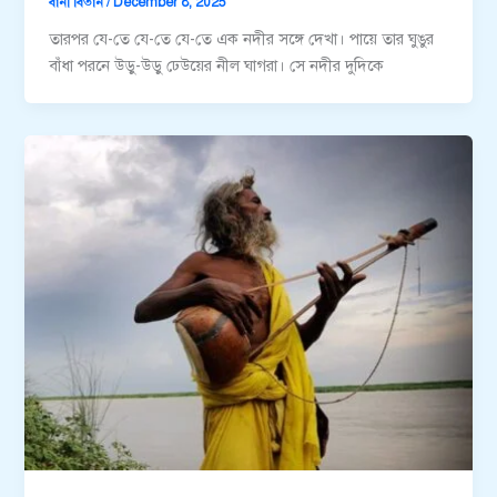
বানী বিতান
/
December 8, 2025
তারপর যে-তে যে-তে যে-তে এক নদীর সঙ্গে দেখা। পায়ে তার ঘুঙুর
বাঁধা পরনে উড়ু-উড়ু ঢেউয়ের নীল ঘাগরা। সে নদীর দুদিকে