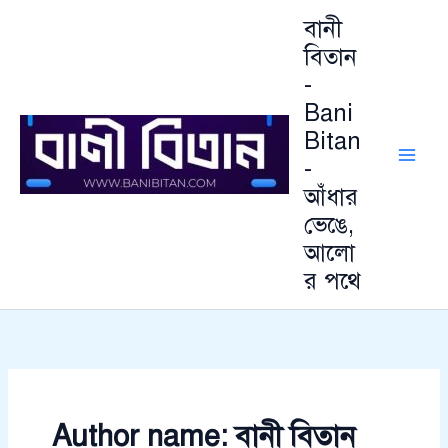
আ
Skip
বানী
র্কা
to
ই
বিতান
content
ভ
-
Bani
Bitan
-
আঁধার
ভেঙে,
আলো
র পথে
Author name: বানী বিতান