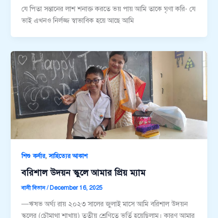
যে পিতা সন্তানের লাশ শনাক্ত করতে ভয় পায় আমি তাকে ঘৃণা করি- যে
ভাই এখনও নির্লজ্জ স্বাভাবিক হয়ে আছে আমি
,
শিশু কর্নার
সাহিত্যের আকাশ
বরিশাল উদয়ন স্কুলে আমার প্রিয় ম্যাম
বানী বিতান
/
December 16, 2025
—ঋষভ অর্ঘ্য রায় ২০২৩ সালের জুলাই মাসে আমি বরিশাল উদয়ন
স্কুলের (চৌমাথা শাখায়) তৃতীয় শ্রেণিতে ভর্তি হয়েছিলাম। কারণ আমার