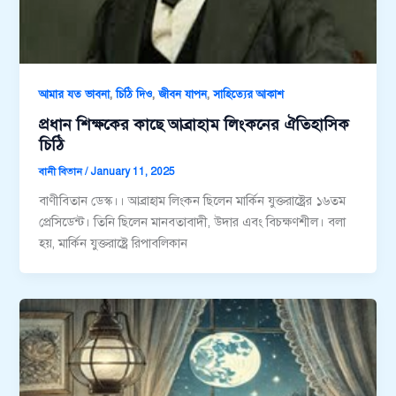
,
,
,
আমার যত ভাবনা
চিঠি দিও
জীবন যাপন
সাহিত্যের আকাশ
প্রধান শিক্ষকের কাছে আব্রাহাম লিংকনের ঐতিহাসিক
চিঠি
বানী বিতান
/
January 11, 2025
বাণীবিতান ডেস্ক।। আব্রাহাম লিংকন ছিলেন মার্কিন যুক্তরাষ্ট্রের ১৬তম
প্রেসিডেন্ট। তিনি ছিলেন মানবতাবাদী, উদার এবং বিচক্ষণশীল। বলা
হয়, মার্কিন যুক্তরাষ্ট্রে রিপাবলিকান