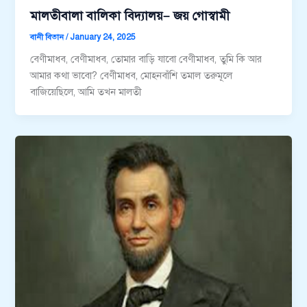
মালতীবালা বালিকা বিদ্যালয়– জয় গোস্বামী
বানী বিতান
/
January 24, 2025
বেণীমাধব, বেণীমাধব, তোমার বাড়ি যাবো বেণীমাধব, তুমি কি আর
আমার কথা ভাবো? বেণীমাধব, মোহনবাঁশি তমাল তরুমূলে
বাজিয়েছিলে, আমি তখন মালতী