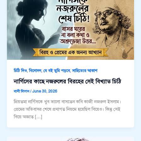
,
,
,
চিঠি দিও
বিনোদন
যে বই তুমি পড়বে
সাহিত্যের আকাশ
নার্গিসের কাছে নজরুলের বিরহের সেই বিখ্যাত চিঠি
বানী বিতান
/
June 30, 2026
প্রিয়তমা নার্গিসকে খুব ভালো বাসতেন কবি কাজী নজরুল ইসলাম।
প্রেমের অভিবাসর শেষে প্রথাগত নিয়মে হয়েছিল বিয়েও। কিন্তু সেই
বিয়ে অজ্ঞাত […]