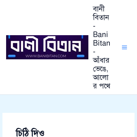
আ
Skip
বানী
র্কা
to
ই
বিতান
content
ভ
-
Bani
Bitan
-
আঁধার
ভেঙে,
আলো
র পথে
চিঠি দিও