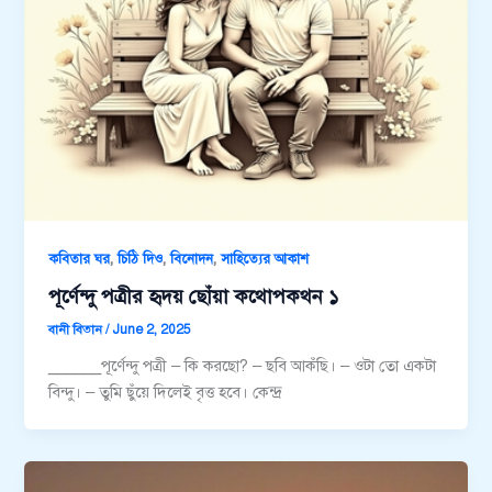
,
,
,
কবিতার ঘর
চিঠি দিও
বিনোদন
সাহিত্যের আকাশ
পূর্ণেন্দু পত্রীর হৃদয় ছোঁয়া কথোপকথন ১
বানী বিতান
/
June 2, 2025
______পূর্ণেন্দু পত্রী – কি করছো? – ছবি আকঁছি। – ওটা তো একটা
বিন্দু। – তুমি ছুঁয়ে দিলেই বৃত্ত হবে। কেন্দ্র