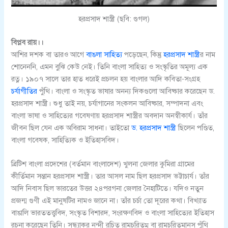
হরপ্রসাদ শাস্ত্রী (ছবি: গুগল)
বিপ্লব রায়।।
আশির দশক বা তারও আগে
বাঙলা সাহিত্য
পড়েছেন, কিন্তু
হরপ্রসাদ শাস্ত্রী
র নাম
শোনেননি, এমন বুঝি কেউ নেই। তিনি বাংলা সাহিত্য ও সংস্কৃতির অমূল্য এক
রত্ন। ১৯০৭ সালে তার হাত ধরেই প্রচলন হয় বাংলার আদি কবিতা-সংগ্রহ
চর্যাগীতির
পুঁথি। বাংলা ও সংস্কৃত ভাষার অনন্য দিকগুলো আবিষ্কার করেছেন ড.
হরপ্রসাদ শাস্ত্রী। শুধু তাই নয়, চর্যাগানের সংকলন আবিষ্কার, সম্পাদনা এবং
বাংলা ভাষা ও সাহিত্যের গবেষণায় হরপ্রসাদ শাস্ত্রীর অবদান অনস্বীকার্য। তাঁর
জীবন ছিল যেন এক অবিরাম সাধনা। তাইতো
ড. হরপ্রসাদ শাস্ত্রী
ছিলেন পণ্ডিত,
বাংলা গবেষক, সাহিত্যিক ও ইতিহাসবিদ।
ব্রিটিশ বাংলা প্রদেশের (বর্তমান বাংলাদেশ) খুলনা জেলার কুমিরা গ্রামের
কীর্তিমান সন্তান হরপ্রসাদ শাস্ত্রী। তার আসল নাম ছিল হরপ্রসাদ ভট্টাচার্য। তাঁর
আদি নিবাস ছিল ভারতের উত্তর ২৪পরগনা জেলার নৈহাটিতে। যদিও নতুন
প্রজন্ম গুণী এই মানুষটির নামও জানে না। তাঁর চর্চা তো দূরের কথা। বিখ্যাত
বাঙালি ভারততত্ত্ববিদ, সংস্কৃত বিশারদ, সংরক্ষণবিদ ও বাংলা সাহিত্যের ইতিহাস
রচনা করেছেন তিনি। সন্ধ্যাকর নন্দী রচিত রামচরিতম্ বা রামচরিতমানস পুঁথি