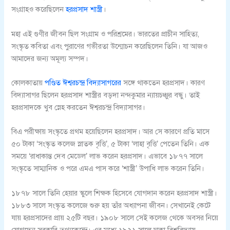
সংগ্রাহও করেছিলেন
হরপ্রসাদ শাস্ত্রী
।
মহা এই গুণীর জীবন ছিল সংগ্রাম ও পরিশ্রমের। ভারতের প্রাচীন সাহিত্য,
সংস্কৃত কবিতা এবং পুরাণের গভীরতা উন্মোচন করেছিলেন তিনি। যা আজও
আমাদের জন্য অমূল্য সম্পদ।
কোলকাতায়
পণ্ডিত ঈশ্বরচন্দ্র বিদ্যাসাগরের
সঙ্গে থাকতেন হরপ্রসাদ। কারণ
বিদ্যাসাগর ছিলেন হরপ্রসাদ শাস্ত্রীর বড়দা নন্দকুমার ন্যায়চঞ্চুর বন্ধু। তাই
হরপ্রসাদকে খুব স্নেহ করতেন ঈশ্বরচন্দ্র বিদ্যাসাগর।
বিএ পরীক্ষায় সংস্কৃতে প্রথম হয়েছিলেন হরপ্রসাদ। আর সে কারণে প্রতি মাসে
৫০ টাকা ‘সংস্কৃত কলেজ স্নাতক বৃত্তি’, ৫ টাকা ‘লাহা বৃত্তি’ পেতেন তিনি। এক
সময়ে ‘রাধাকান্ত দেব মেডেল’ লাভ করেন হরপ্রসাদ। এভাবে ১৮৭৭ সালে
সংস্কৃতে সাম্মানিক ও পরে এমএ পাস করে ‘শাস্ত্রী’ উপাধি লাভ করেন তিনি।
১৮৭৮ সালে তিনি হেয়ার স্কুলে শিক্ষক হিসেবে যোগদান করেন হরপ্রসাদ শাস্ত্রী।
১৮৮৩ সালে সংস্কৃত কলেজে শুরু হয় তাঁর অধ্যাপনা জীবন। সেখানেই কেটে
যায় হরপ্রসাদের প্রায় ২৫টি বছর। ১৯০৮ সালে সেই কলেজ থেকে অবসর নিয়ে
যোগদেন সরকারি তথ্যকেন্দ্রে। এর মধ্যে ১৯২১ সালে ঢাকা বিশ্ববিদ্যায়