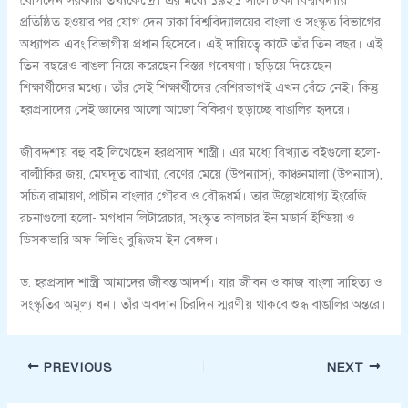
প্রতিষ্ঠিত হওয়ার পর যোগ দেন ঢাকা বিশ্ববিদ্যালয়ের বাংলা ও সংস্কৃত বিভাগের
অধ্যাপক এবং বিভাগীয় প্রধান হিসেবে। এই দায়িত্বে কাটে তাঁর তিন বছর। এই
তিন বছরেও বাঙলা নিয়ে করেছেন বিস্তর গবেষণা। ছড়িয়ে দিয়েছেন
শিক্ষার্থীদের মধ্যে। তাঁর সেই শিক্ষার্থীদের বেশিরভাগই এখন বেঁচে নেই। কিন্তু
হরপ্রসাদের সেই জ্ঞানের আলো আজো বিকিরণ ছড়াচ্ছে বাঙালির হৃদয়ে।
জীবদ্দশায় বহু বই লিখেছেন হরপ্রসাদ শাস্ত্রী। এর মধ্যে বিখ্যাত বইগুলো হলো-
বাল্মীকির জয়, মেঘদূত ব্যাখ্যা, বেণের মেয়ে (উপন্যাস), কাঞ্চনমালা (উপন্যাস),
সচিত্র রামায়ণ, প্রাচীন বাংলার গৌরব ও বৌদ্ধধর্ম। তার উল্লেখযোগ্য ইংরেজি
রচনাগুলো হলো- মগধান লিটারেচার, সংস্কৃত কালচার ইন মডার্ন ইন্ডিয়া ও
ডিসকভারি অফ লিভিং বুদ্ধিজম ইন বেঙ্গল।
ড. হরপ্রসাদ শাস্ত্রী আমাদের জীবন্ত আদর্শ। যার জীবন ও কাজ বাংলা সাহিত্য ও
সংস্কৃতির অমূল্য ধন। তাঁর অবদান চিরদিন স্মরণীয় থাকবে শুদ্ধ বাঙালির অন্তরে।
PREVIOUS
NEXT