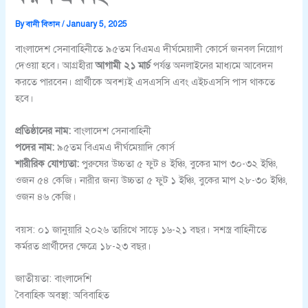
By
বানী বিতান
/
January 5, 2025
বাংলাদেশ সেনাবাহিনীতে ৯৫তম বিএমএ দীর্ঘমেয়াদী কোর্সে জনবল নিয়োগ
দেওয়া হবে। আগ্রহীরা
আগামী ২১ মার্চ
পর্যন্ত অনলাইনের মাধ্যমে আবেদন
করতে পারবেন। প্রার্থীকে অবশ্যই এসএসসি এবং এইচএসসি পাস থাকতে
হবে।
প্রতিষ্ঠানের নাম:
বাংলাদেশ সেনাবাহিনী
পদের নাম:
৯৫তম বিএমএ দীর্ঘমেয়াদি কোর্স
শারীরিক যোগ্যতা:
পুরুষের উচ্চতা ৫ ফুট ৪ ইঞ্চি, বুকের মাপ ৩০-৩২ ইঞ্চি,
ওজন ৫৪ কেজি। নারীর জন্য উচ্চতা ৫ ফুট ১ ইঞ্চি, বুকের মাপ ২৮-৩০ ইঞ্চি,
ওজন ৪৬ কেজি।
বয়স: ০১ জানুয়ারি ২০২৬ তারিখে সাড়ে ১৬-২১ বছর। সশস্ত্র বাহিনীতে
কর্মরত প্রার্থীদের ক্ষেত্রে ১৮-২৩ বছর।
জাতীয়তা: বাংলাদেশি
বৈবাহিক অবস্থা: অবিবাহিত