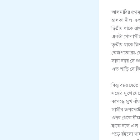
আলমারির প্রথ
হালকা নীল এক
দ্বিতীয় থাকে 
একটা গোলাপীক
তৃতীয় থাকে তিন
তেজপাতা রঙ যে
সারা বছর সে শ
এত শাড়ি সে ক
কিন্তু বছর যেত
সন্ধের মুখে মেয়
কাপড়ে মুখ বাঁ
স্বামীর তলপেটে
ওপর থেকে নীচে
যাকে বলে এল 
পড়ে রইলো খাব