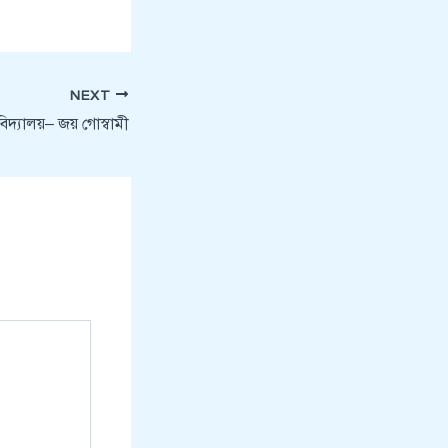
NEXT
িদ্যালয়– জয় গোস্বামী