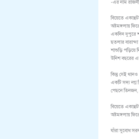
-এর নাম রাজন
বিয়েতে একান্নট
অষ্টমঙ্গলায় ফ
একদিন দুপুরে শ
ছতলার বারান্দা
শাশুড়ি পড়িয়ে 
উনিশ বছরের এ
কিন্তু সেই থা
একটি সদ্য নগ্ন
পেছনে তিনজন, স
বিয়েতে একান্নট
অষ্টমঙ্গলায় ফ
যাঁরা সুবোধ সরক