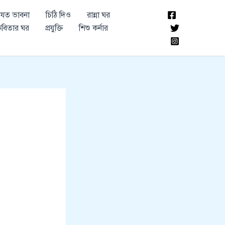
যত ভাবনা
চিঠি দিও
রান্না ঘর
বিতার ঘর
প্রযুক্তি
শিশু কর্নার