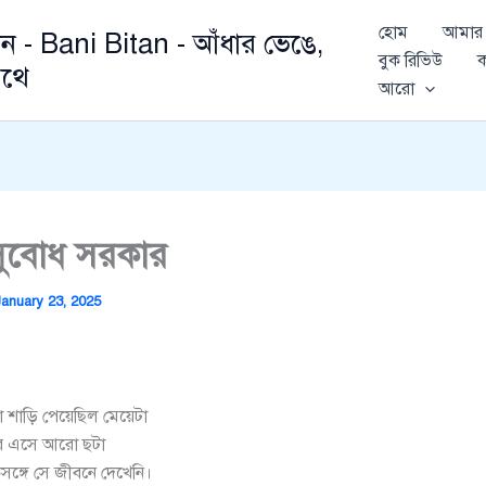
হোম
আমার 
ান - Bani Bitan - আঁধার ভেঙে,
বুক রিভিউ
ক
থে
আরো
সুবোধ সরকার
January 23, 2025
া শাড়ি পেয়েছিল মেয়েটা
িরে এসে আরো ছটা
্গে সে জীবনে দেখেনি।