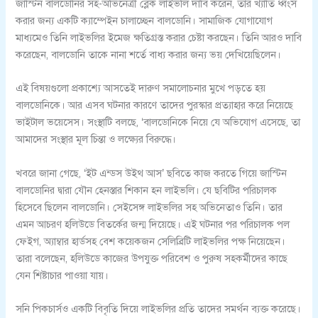
জাস্টিন বালডোনির সহ-অভিনেত্রী ব্লেক লাইভলি দাবি করেন, তার খ্যাতি ধ্বংস
করার জন্য একটি ক্যাম্পেইন চালাচ্ছেন বালডোনি। সামাজিক যোগাযোগ
মাধ্যমেও তিনি লাইভলির ইমেজ ক্ষতিগ্রস্ত করার চেষ্টা করছেন। তিনি আরও দাবি
করেছেন, বালডোনি তাকে নানা শর্তে বাধ্য করার জন্য ভয় দেখিয়েছিলেন।
এই বিষয়গুলো প্রকাশ্যে আসতেই দারুণ সমালোচনার মুখে পড়তে হয়
বালডোনিকে। আর এসব ঘটনার কারণে তাদের পুরস্কার প্রত্যাহার করে নিয়েছে
ভাইটাল ভয়েসেস। সংস্থাটি বলছে, ‘বালডোনিকে নিয়ে যে অভিযোগ এসেছে, তা
আমাদের সংস্থার মূল চিন্তা ও লক্ষ্যের বিরুদ্ধে।
খবরে জানা গেছে, ‘ইট এন্ডস উইথ আস’ ছবিতে কাজ করতে গিয়ে জাস্টিন
বালডোনির দ্বারা যৌন হেনস্তার শিকান হন লাইভলি। যে ছবিটির পরিচালক
হিসেবে ছিলেন বালডোনি। সেইসেঙ্গ লাইভলির সহ অভিনেতাও তিনি। তার
এমন আচরণ হলিউডে বিতর্কের জন্ম দিয়েছে। এই ঘটনার পর পরিচালক পল
ফেইগ, অ্যাম্বার হার্ডসহ বেশ কয়েকজন সেলিব্রিটি লাইভলির পক্ষ নিয়েছেন।
তারা বলেছেন, হলিউডে কাজের উপযুক্ত পরিবেশ ও পুরুষ সহকর্মীদের কাছে
যেন শিষ্টাচার পাওয়া যায়।
সনি পিকচার্সও একটি বিবৃতি দিয়ে লাইভলির প্রতি তাদের সমর্থন ব্যক্ত করেছে।