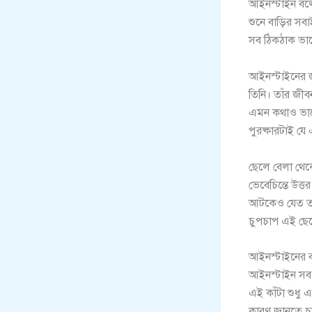
আইনস্টাইন বলে
শুনে বাড়ির স
সব ঠিকঠাক ভা
আইনস্টাইনের জ
তিনি। তাঁর জীব
এমন কথাও ভাবেনন
পুরষ্কারটাই য
ছেলে বেলা থেকে
ভেবেচিন্তে উত
আটকেও যেত তা
চুপচাপ এই ছেল
আইনস্টাইনের 
আইনস্টাইন সব স
এই কাঁটা শুধু
কারণ জানতে চা