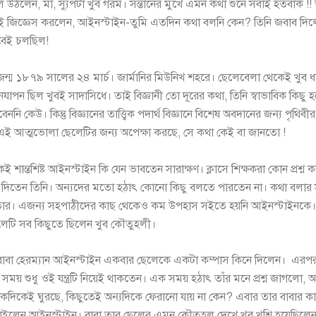
 উঠলেন, মা, স্যুপটা খুব গরম। সন্তানের মুখে এমন কথা শুনে সবাই হতবাক !!
বাই জিজ্ঞেস করলেন, আইনস্টাইন-তুমি এতদিন কথা বলনি কেন? তিনি জবাব দ
বেই চলছিল!
ন্ম ১৮৭৯ সালের ২৪ মার্চ। জার্মানির মিউনিখ শহরে। ছেলেবেলা থেকেই খুব ধা
নযাপন ছিল খুবই সাদাসিধে। তাই বিজ্ঞানী তো দূরের কথা, তিনি স্বাভাবিক কিছু 
ি কেউ। কিন্তু বিজ্ঞানের তাত্ত্বিক পদার্থ বিজ্ঞানে বিশেষ অবদানের জন্য পৃথিব
ে এই আত্মভোলা ছেলেটির জন্য অপেক্ষা করছে, সে কথা কেই বা জানতো !
ই শান্তশিষ্ট আইনস্টাইন কি যেন ভাবতেন সারাক্ষণ। ক্লাসে শিক্ষকরা কোন প্রশ্
্তর দিতেন তিনি। অন্যদের মতো হঠাৎ কোনো কিছু বলতে পারতেন না। কথা বলার
র। এজন্য সহপাঠীদের কাছ থেকেও কম উপহাস সইতে হয়নি আইনস্টাইনকে। 
েটি সব কিছুতে ছিলেন খুব কৌতুহলী।
বাবা হেরম্যান আইনস্টাইন একবার ছেলেকে একটা কম্পাস কিনে দিলেন। এরপ
ময় শুধু ওই যন্ত্রটি নিয়েই থাকতেন। এক সময় হঠাৎ তাঁর মনে প্রশ্ন জাগলো, 
 একদিকেই ঘুরছে, কিছুতেই অন্যদিকে ফেরানো যায় না কেন? এবার তার বাবার 
ইলেন আইনস্টাইন। বাবা তার ছেলের এমন কৌতুহল দেখে খুব খুশি হয়েছিলেন