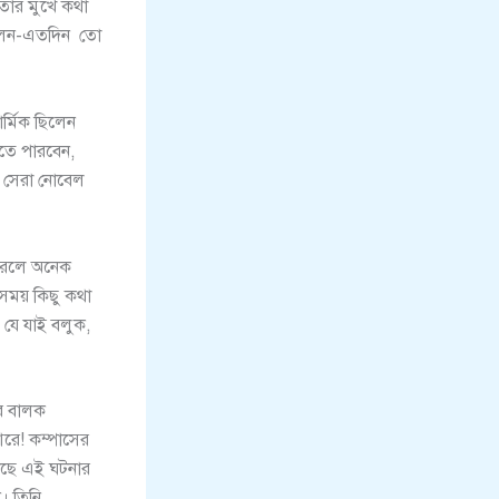
 তার মুখে কথা
িলেন-এতদিন তো
র্মিক ছিলেন
হতে পারবেন,
ীর সেরা নোবেল
ন করলে অনেক
 সময় কিছু কথা
যে যাই বলুক,
র বালক
আরে! কম্পাসের
কাছে এই ঘটনার
। তিনি