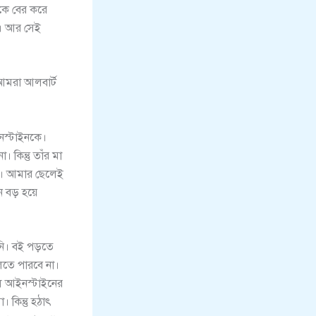
কে বের করে
া। আর সেই
 আমরা আলবার্ট
নস্টাইনকে।
কিন্তু তাঁর মা
িও। আমার ছেলেই
ন বড় হয়ে
ননি। বই পড়তে
তে পারবে না।
লে আইনস্টাইনের
 কিন্তু হঠাৎ