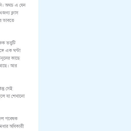
িনি। অথচ এ যেন
জন্য ক্লাস
রে ভাবতে
।
তত্ত্বটি
গে এক ঘন্টা
উনুনের কাছে
ে আছে। আর
ন্তু সেই
ুলে যা শেখানো
একদল গবেষক
মেধার অধিকারী