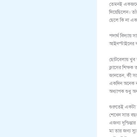
তেমনই একজনে ক
দিয়েছিলেন। তা
ছেলে কি না এক 
পদার্থ বিদ্যায়
আইনস্টাইনের 
ছোটবেলায় খুব 
ক্লাসের শিক্ষ
জানতেন, কী সস
একদিন অনেক বড়
অধ্যাপক শুধু অ
শুরুতেই একটা 
শেখেন সাত বছর
এজন্য দুশ্চিন্
মা তার জন্য স্