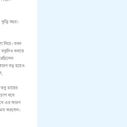
 কুড়ি বছর।
ো নিয়ে। যখন
 বকুনিও শুনতে
করেছিলেন
 কারণ বড় হয়েও
ি,
 তবু মায়ের
ুপচাপ বসে
েখে এর কারণ
্ঞেস করলেন।