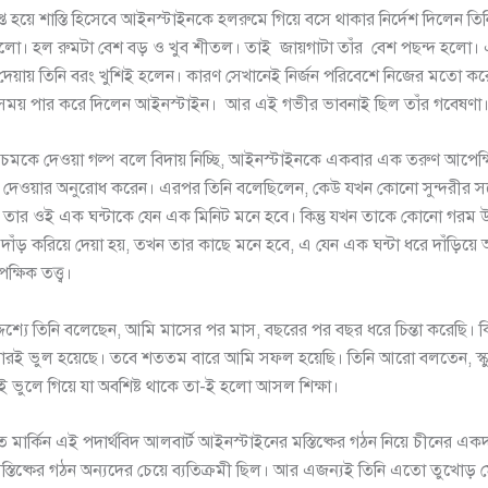
িপ্ত হয়ে শাস্তি হিসেবে আইনস্টাইনকে হলরুমে গিয়ে বসে থাকার নির্দেশ দিলেন ত
হলো। হল রুমটা বেশ বড় ও খুব শীতল। তাই জায়গাটা তাঁর বেশ পছন্দ হলো। এ
দেয়ায় তিনি বরং খুশিই হলেন। কারণ সেখানেই নির্জন পরিবেশে নিজের মতো ক
র সময় পার করে দিলেন আইনস্টাইন। আর এই গভীর ভাবনাই ছিল তাঁর গবেষণা
মকে দেওয়া গল্প বলে বিদায় নিচ্ছি, আইনস্টাইনকে একবার এক তরুণ আপেক্ষিক 
য়ে দেওয়ার অনুরোধ করেন। এরপর তিনি বলেছিলেন, কেউ যখন কোনো সুন্দরীর সঙ্
 তার ওই এক ঘন্টাকে যেন এক মিনিট মনে হবে। কিন্তু যখন তাকে কোনো গরম 
 দাঁড় করিয়ে দেয়া হয়, তখন তার কাছে মনে হবে, এ যেন এক ঘন্টা ধরে দাঁড়িয়
্ষিক তত্ত্ব।
দ্দেশ্যে তিনি বলেছেন, আমি মাসের পর মাস, বছরের পর বছর ধরে চিন্তা করেছি। কি
 বারই ভুল হয়েছে। তবে শততম বারে আমি সফল হয়েছি। তিনি আরো বলতেন, স্ক
ই ভুলে গিয়ে যা অবশিষ্ট থাকে তা-ই হলো আসল শিক্ষা।
ভূত মার্কিন এই পদার্থবিদ আলবার্ট আইনস্টাইনের মস্তিষ্কের গঠন নিয়ে চীনের 
মস্তিষ্কের গঠন অন্যদের চেয়ে ব্যতিক্রমী ছিল। আর এজন্যই তিনি এতো তুখোড় 