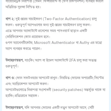
বায়োমেট্রিক নিরাপত্তা (যেমন: ফিঙ্গারপ্রিন্ট বা ফেস রিকগনিশন) ব্যবহার করলে
অতিরিক্ত সুরক্ষা নিশ্চিত হয়।
ধাপ ২:
দুই-স্তরের যাচাইকরণ (Two-Factor Authentication) চালু
করুন। গুরুত্বপূর্ণ অ্যাপগুলোর জন্য দুই-স্তরের যাচাইকরণ চালু করুন।
এতে আপনার অ্যাকাউন্টে প্রবেশের সময় পাসওয়ার্ড ছাড়াও একটি
ভেরিফিকেশন কোড প্রয়োজন হবে।
গুগল অ্যাথেনটিকেটর, Microsoft Authenticator বা Authy এর মতো
অ্যাপ ব্যবহার করতে পারেন।
উদাহরণস্বরূপ,
ব্যাংকিং অ্যাপ বা ইমেল অ্যাকাউন্টে 2FA চালু করা অত্যন্ত
গুরুত্বপূর্ণ।
ধাপ ৩:
ফোন সফটওয়্যার আপডেট রাখুন। নিয়মিত ফোনের অপারেটিং সিস্টেম
এবং অ্যাপ্লিকেশন আপডেট করুন।
আপডেটগুলোতে নিরাপত্তা সংশোধনী (security patches) অন্তর্ভুক্ত থাকে যা
হ্যাকিং প্রতিরোধে সহায়ক।
উদাহরণস্বরূপ,
যদি আপনার ফোনের একটি নতুন আপডেট আসে, সেটি