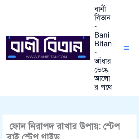
Skip
বানী
to
বিতান
content
-
Bani
Bitan
-
আঁধার
ভেঙে,
আলো
র পথে
ফোন নিরাপদ রাখার উপায়: স্টেপ
বাই স্টেপ গাইড