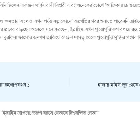
ে। যিনি ছিলেন একজন মার্কসবাদী বিপ্লবী এবং অনেকের চোখে ‘আফ্রিকার চে গুয়েভ
 ক্ষমতায় এলেও এখন পর্যন্ত বড় কোনো অগ্রগতির খবর শুনাতে পারেননি ত্রাউর
ার প্রভাব বাড়ছে। অনেকে মনে করছেন, ইব্রাহিম এখন পুরোপুরি রুশ বলয়ে রয়ে
ন, বুরকিনা ফাসোর জনগণ তাকিয়ে আছেন দাসত্ব থেকে পুরোপুরি মুক্তির পথের 
য় ছোঁয়া কথোপকথন ১
ইব্রাহিম ত্রাওরে: তরুণ বয়সে যেভাবে বিশ্বনন্দিত নেতা”