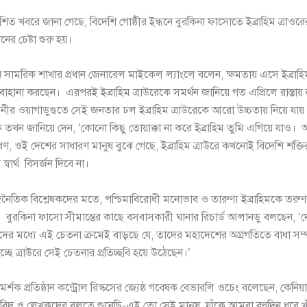
শিত খবরে জানা গেছে, বিদেশি গোষ্ঠীর ইন্ধনে বুরকিনা ফাসোতে ইব্রাহিম ত্রাওরের ব
নের চেষ্টা শুরু হয়।
িন সামরিক শাখার প্রধান জেনারেল মাইকেল ল্যাংলে বলেন, ক্ষমতায় এসে ইব্রাহি
াহানা করছেন। এরপরই ইব্রাহিম ত্রাউরেকে সমর্থন জানিয়ে গত এপ্রিলে রাস্তা
ীর ওয়াগাডুগুতে সেই জনতার ঢল ইব্রাহিম ত্রাউরেকে আরো উচ্চতায় নিয়ে যা
ে তখন জানিয়ে দেন, ‘কোনো কিছু তোয়াক্কা না করে ইব্রাহিম তুমি এগিয়ে যাও
রণ, ওই দেশের সাধারণ মানুষ বুঝে গেছে, ইব্রাহিম ত্রাউরে কখনোই বিদেশি শক্ত
্বার্থ বিসর্জন দিবে না।
জনৈতিক বিশ্লেষকদের মতে, পশ্চিমাবিরোধী মনোভাব ও তারুণ্য ইব্রাহিমকে তরু
বুরকিনা ফাসো সীমান্তের কাছে বসবাসকারী ঘানার রিচার্ড আলানডু বলছেন, ‘
ের মধ্যে এই চেতনা ক্রমেই বাড়ছে যে, তাদের মহাদেশের অগ্রগতিতে বাধা সম্পর
ছে ত্রাউরে সেই চেতনার প্রতিচ্ছবি হয়ে উঠেছেন।’
মর্শক প্রতিষ্ঠান কন্ট্রোল রিস্কসের জ্যেষ্ঠ গবেষক বেভারলি ওচেং বলেছেন, কেনি
িদ ও লেখকদের বলতে শুনেছি-এই তো সেই মানুষ, যাঁকে আমরা বহুদিন ধরে খ