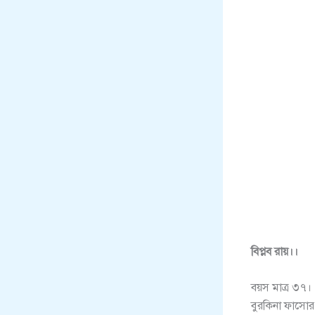
বিপ্লব রায়।।
বয়স মাত্র ৩৭।
বুরকিনা ফাসো