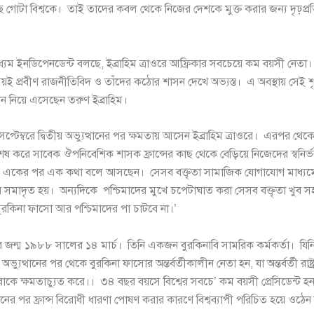
চ্ছে গোটা বিশ্বকে। তাই তাদের কবল থেকে নিজের দেশকে মুক্ত করার জন্য দৃঢ়প্র
।
াধ্যম ইনডিপেনডেন্ট বলছে, ইব্রাহিম ত্রাওরে আফ্রিকার সবচেয়ে কম বয়সী নেত
 প্রবীণ রাজনীতিবিদ ও তাঁদের কঠোর শাসন দেখে অভ্যস্ত। এ অবস্থায় সেই শৃঙ
ন নিয়ে এসেছেন তরুণ ইব্রাহিম।
্টেম্বরে দ্বিতীয় অভ্যুত্থানের পর ক্ষমতায় আসেন ইব্রাহিম ত্রাওরে। এরপর থেকে
শেষ করে সাবেক ঔপনিবেশিক শাসক ফ্রান্সের কাছ থেকে বেড়িয়ে নিজেদের স্বনির্
পর একের পর এক কথা বলে আসছেন। সেসব বক্তৃতা সামাজিক যোগাযোগ মাধ্যম
 সমাদৃত হয়। অন্যদিকে পশ্চিমাদের মুখে চপেটাঘাত করা সেসব বক্তৃতা খুব সহ
 ‘বুরকিনা ফাসো আর পশ্চিমাদের পা চাটবে না।’
রের জন্ম ১৯৮৮ সালের ১৪ মার্চ। তিনি একজন বুরকিনাবি সামরিক কর্মকর্তা। য
অভ্যুত্থানের পর থেকে বুরকিনা ফাসোর অন্তর্বর্তীকালীন নেতা হন, যা অন্তর্বর্তী রাষ্
াকে ক্ষমতাচ্যুত করে।। ৩৪ বছর বয়সে বিশ্বের সবচে’ কম বয়সী প্রেসিডেন্ট হ
ানের পর ফ্রান্স বিরোধী ধারণা পোষণ করার কারণে বিশ্বব্যাপী পরিচিত হয়ে ওঠেন