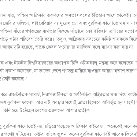
ানা যায়, পশ্চিম আফ্রিকায় তরুণদের ক্ষমতা দখলের ইতিহাস আগে থেকেই। 
 জেরি রাওলিংস, লাইবেরিয়ার স্যামুয়েল ডো এবং বুরকিনা ফাসোতে থমাস সাঙ্
পশ্চিমা ধাঁচের গণতন্ত্রের ব্যর্থতার বিরুদ্ধে দাঁড়ানো সেই ইতিহাস ত্রাউরের মতো ব
ে গড়ে ওঠার পরিবেশ তৈরি করে। তবুও, আফ্রিকার সবচেয়ে কনিষ্ঠ শাসককে ঘির
ে আগ্রহ সৃষ্টি হয়েছে, তাকে কেবল ‘প্রচারণার ম্যাজিক’ বলে ব্যাখ্যা করা যায় না।
েষক এবং টাফ্টস বিশ্ববিদ্যালয়ের অধ্যাপক চিডি ওডিনকালু মন্তব্য করে বলেছেন 
ার্তা প্রকাশ করেছেন, যা তাদের দেশে গণতন্ত্র হারিয়ে যাওয়ার কারণে হতাশ তরুণ
হ তৈরি করেছে।’
রে রাজনৈতিক সংকট, নিরাপত্তাহীনতা ও অর্থনৈতিক অস্থিরতার মধ্য দিয়ে কাটাচ্
 দেশ বুরকিনা ফাসো। আর এই অবস্থার মধ্যেই ত্রাতা হিসেবে আবির্ভূত হন সাহসী
। তিনি হয়ে উঠেছেন দেশের তরুণদের আশার প্রতীক।
ুধু বুরকিনা ফাসোতেই নয়, ছড়িয়ে পড়েছে আফ্রিকার বাইরেও। অনেকেই মনে ক
ের পথেই হাঁটছেন। ভক্তরা তাঁকে তুলনা করেন বুরকিনা ফাসোরই আরেক কিংবদন্