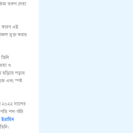
তিজ্ঞ তরুণ নেতা
া। কারণ এই
্খল মুক্ত করার
 তিনি
ভরতা ও
ে ছড়িয়ে পড়ার
জ এবং স্পষ্ট
িনি ২০২২ সালের
ট্রপতি পল-অঁরি
ন
ইব্রাহিম
 তিনি।