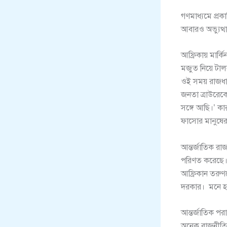
গণমাধ্যমে প্রকা
আবারও অভ্যুত্থা
আফ্রিকায় মার্ক
মজুত নিয়ে টালব
ওই সময় রাজধান
জনতা ত্রাউরেক
সঙ্গে আছি।’ কা
ফাসোর মানুষের স
আন্তর্জাতিক রা
পরিণত করেছে। 
আফ্রিকান তরুণদ
দরকার। মনে হচ্
আন্তর্জাতিক পরা
অনেক রাজনীতিব