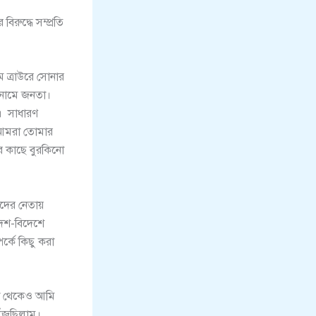
িরুদ্ধে সম্প্রতি
ম ত্রাউরে সোনার
য় নামে জনতা।
য়। সাধারণ
। আমরা তোমার
ির কাছে বুরকিনো
ণদের নেতায়
দেশ-বিদেশে
্কে কিছু করা
য়া থেকেও আমি
ুঁজছিলাম।