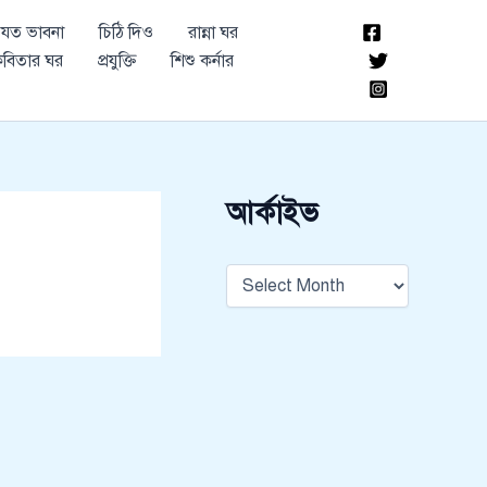
আ
যত ভাবনা
চিঠি দিও
রান্না ঘর
র্কা
ই
বিতার ঘর
প্রযুক্তি
শিশু কর্নার
ভ
আর্কাইভ