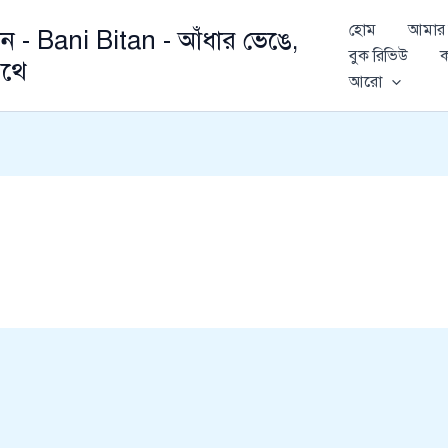
হোম
আমার 
ান - Bani Bitan - আঁধার ভেঙে,
বুক রিভিউ
ক
থে
আরো