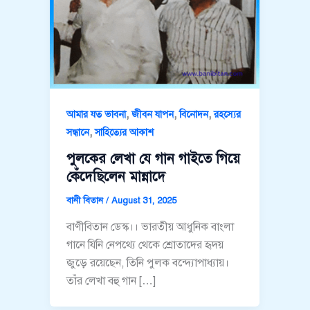
,
,
,
আমার যত ভাবনা
জীবন যাপন
বিনোদন
রহস্যের
,
সন্ধানে
সাহিত্যের আকাশ
পুলকের লেখা যে গান গাইতে গিয়ে
কেঁদেছিলেন মান্নাদে
বানী বিতান
/
August 31, 2025
বাণীবিতান ডেস্ক।। ভারতীয় আধুনিক বাংলা
গানে যিনি নেপথ্যে থেকে শ্রোতাদের হৃদয়
জুড়ে রয়েছেন, তিনি পুলক বন্দ্যোপাধ্যায়।
তাঁর লেখা বহু গান […]