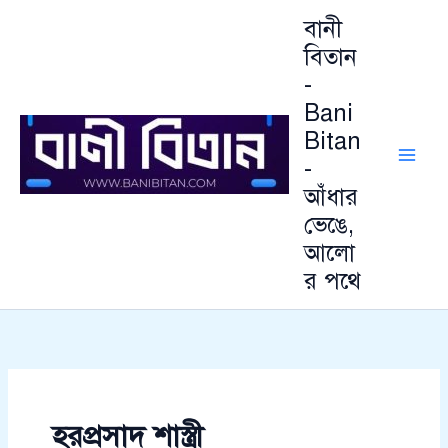
আ
Skip
বানী
র্কা
to
ই
বিতান
content
ভ
-
Bani
Bitan
-
আঁধার
ভেঙে,
আলো
র পথে
হরপ্রসাদ শাস্ত্রী