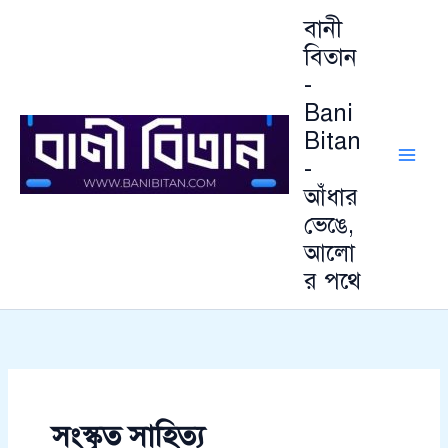
আ
Skip
বানী
র্কা
to
ই
বিতান
content
ভ
-
Bani
Bitan
-
আঁধার
ভেঙে,
আলো
র পথে
সংস্কৃত সাহিত্য