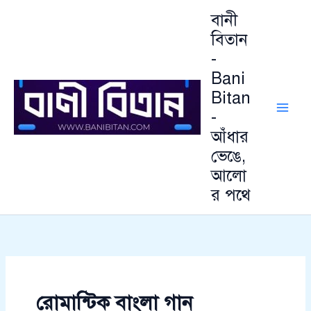
আ
Skip
বানী
র্কা
to
ই
বিতান
content
ভ
-
Bani
Bitan
-
আঁধার
ভেঙে,
আলো
র পথে
রোমান্টিক বাংলা গান