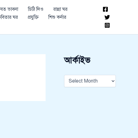
আ
যত ভাবনা
চিঠি দিও
রান্না ঘর
র্কা
ই
বিতার ঘর
প্রযুক্তি
শিশু কর্নার
ভ
আর্কাইভ