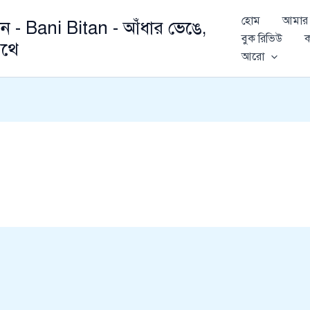
হোম
আমার 
ান - Bani Bitan - আঁধার ভেঙে,
বুক রিভিউ
ক
থে
আরো