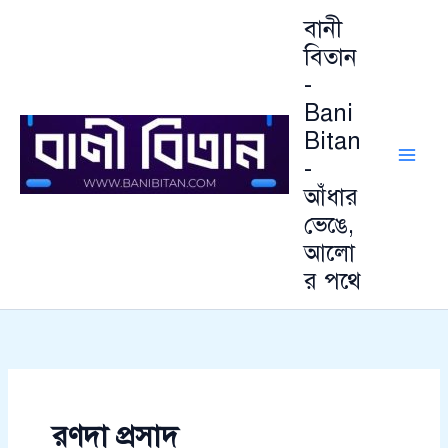
আ
Skip
বানী
র্কা
to
ই
বিতান
content
ভ
-
Bani
Bitan
-
আঁধার
ভেঙে,
আলো
র পথে
রণদা প্রসাদ