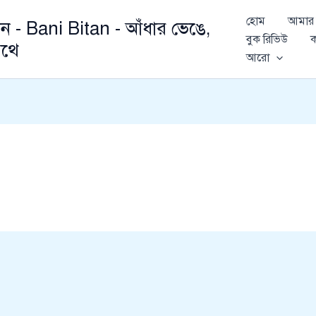
হোম
আমার 
ান - Bani Bitan - আঁধার ভেঙে,
বুক রিভিউ
ক
থে
আরো