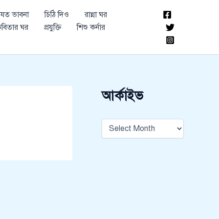
আ
যত ভাবনা
চিঠি দিও
রান্না ঘর
র্কা
ই
বিতার ঘর
প্রযুক্তি
শিশু কর্নার
ভ
আর্কাইভ