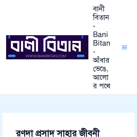
আ
Skip
বানী
র্কা
to
ই
বিতান
content
ভ
-
Bani
Bitan
-
আঁধার
ভেঙে,
আলো
র পথে
রণদা প্রসাদ সাহার জীবনী