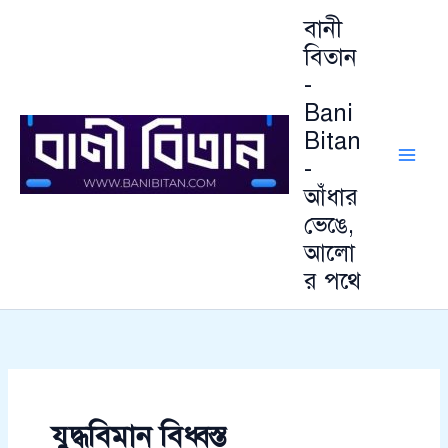
আ
Skip
বানী
র্কা
to
ই
বিতান
content
ভ
-
Bani
Bitan
-
আঁধার
ভেঙে,
আলো
র পথে
যুদ্ধবিমান বিধ্বস্ত