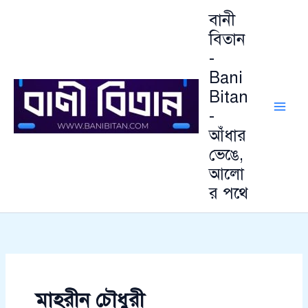
আ
Skip
বানী
র্কা
to
ই
বিতান
content
ভ
-
Bani
Bitan
-
আঁধার
ভেঙে,
আলো
র পথে
মাহরীন চৌধুরী