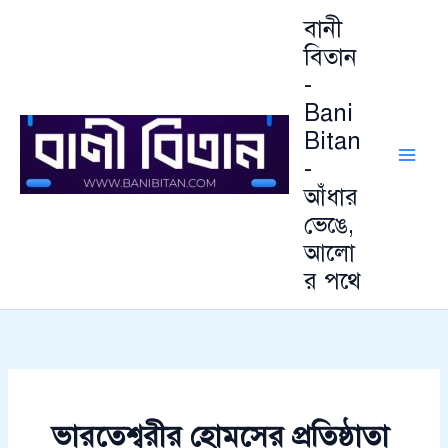
আ
Skip
বানী
র্কা
to
ই
বিতান
content
ভ
-
Bani
Bitan
-
আঁধার
ভেঙে,
আলো
র পথে
ভারতেশ্বরীর হোমসের প্রতিষ্ঠাতা