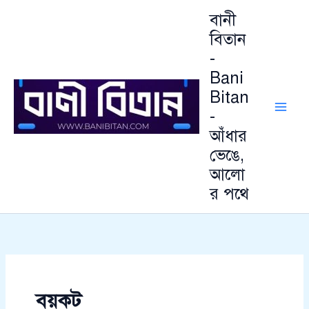
আ
Skip
বানী
র্কা
to
ই
বিতান
content
ভ
-
Bani
Bitan
-
আঁধার
ভেঙে,
আলো
র পথে
বয়কট