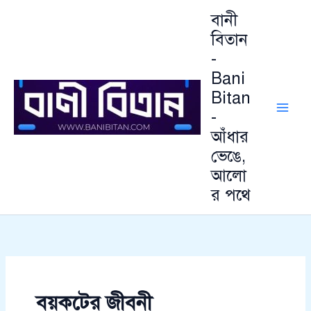
আ
Skip
বানী
র্কা
to
ই
বিতান
content
ভ
-
Bani
Bitan
-
আঁধার
ভেঙে,
আলো
র পথে
বয়কটের জীবনী