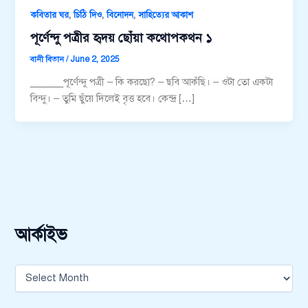
,
,
,
কবিতার ঘর
চিঠি দিও
বিনোদন
সাহিত্যের আকাশ
পূর্ণেন্দু পত্রীর হৃদয় ছোঁয়া কথোপকথন ১
বানী বিতান
/
June 2, 2025
______পূর্ণেন্দু পত্রী – কি করছো? – ছবি আকঁছি। – ওটা তো একটা
বিন্দু। – তুমি ছুঁয়ে দিলেই বৃত্ত হবে। কেন্দ্র […]
আর্কাইভ