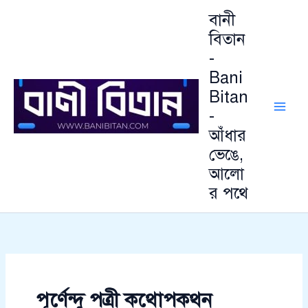
আ
Skip
বানী
র্কা
to
ই
বিতান
content
ভ
-
Bani
Bitan
-
আঁধার
ভেঙে,
আলো
র পথে
পূর্ণেন্দু পত্রী কথোপকথন