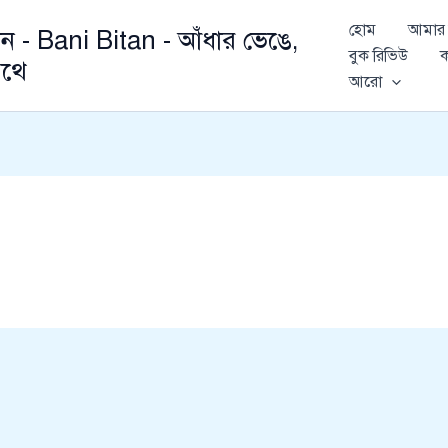
হোম
আমার 
ান - Bani Bitan - আঁধার ভেঙে,
বুক রিভিউ
ক
থে
আরো