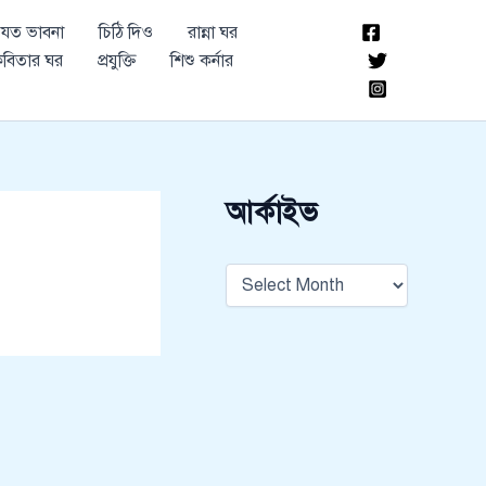
আ
যত ভাবনা
চিঠি দিও
রান্না ঘর
র্কা
ই
বিতার ঘর
প্রযুক্তি
শিশু কর্নার
ভ
আর্কাইভ