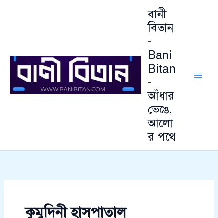
আ
Skip
বানী
র্কা
to
ই
বিতান
content
ভ
-
Bani
Bitan
-
আঁধার
ভেঙে,
আলো
র পথে
কুমুদিনী হাসপাতাল