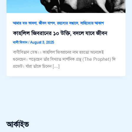
,
,
,
আমার যত ভাবনা
জীবন যাপন
রহস্যের সন্ধানে
সাহিত্যের আকাশ
কাহলিল জিবরানের ১০ উক্তি, বদলে যাবে জীবন
বানী বিতান
/
August 3, 2025
বাণীবিতান ডেস্ক।। কাহলিল জিবরানের নাম হয়তো অনেকেই
শুনেছেন। পড়েছেন তাঁর বিখ্যাত দার্শনিক গ্রন্থ (The Prophet) দি
প্রফেট। যাঁরা তাঁকে চিনেন […]
আর্কাইভ