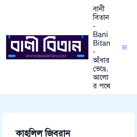
আ
Skip
বানী
র্কা
to
ই
বিতান
content
ভ
-
Bani
Bitan
-
আঁধার
ভেঙে,
আলো
র পথে
কাহলিল জিবরান