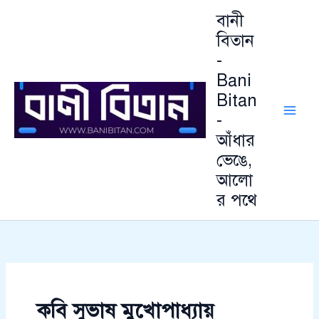
আ
Skip
বানী
র্কা
to
ই
বিতান
content
ভ
-
Bani
Bitan
-
আঁধার
ভেঙে,
আলো
র পথে
কবি সুভাষ মুখোপাধ্যায়