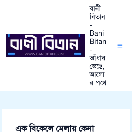
আ
Skip
বানী
র্কা
to
ই
বিতান
content
ভ
-
Bani
Bitan
-
আঁধার
ভেঙে,
আলো
র পথে
এক বিকেলে মেলায় কেনা