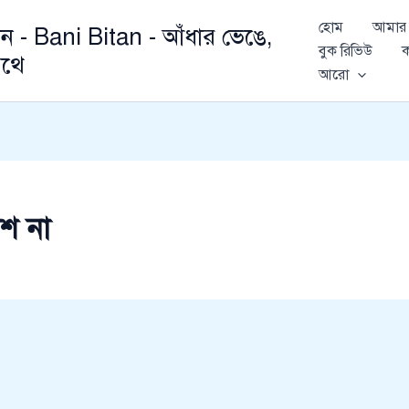
হোম
আমার 
ান - Bani Bitan - আঁধার ভেঙে,
বুক রিভিউ
ক
থে
আরো
েশ না