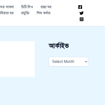
আ
যত ভাবনা
চিঠি দিও
রান্না ঘর
র্কা
ই
বিতার ঘর
প্রযুক্তি
শিশু কর্নার
ভ
আর্কাইভ