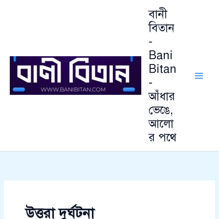
আ
Skip
বানী
র্কা
to
ই
বিতান
content
ভ
-
Bani
Bitan
-
আঁধার
ভেঙে,
আলো
র পথে
উত্তরা দুর্ঘটনা