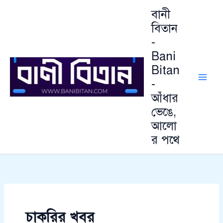
আ
Skip
বানী
র্কা
to
ই
বিতান
content
ভ
-
Bani
Bitan
-
আঁধার
ভেঙে,
আলো
র পথে
চাকরির খবর