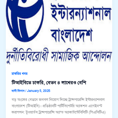
চাকরির খবর
টিআইবিতে চাকরি, বেতন ৪ লাখেরও বেশি
বানী বিতান
/
January 5, 2025
বড় অংকের বেতনে জনবল নিয়োগ দিচ্ছে ট্রান্সপারেন্সি ইন্টারন্যাশনাল
বাংলাদেশ (টিআইবি)। প্রতিষ্ঠানটি পার্টিসিপেটরি অ্যাকশন এগেইনস্ট
করাপশন: টুওয়ার্ডস ট্রান্সপারেন্সি অ্যান্ড অ্যাকাউন্টেবিলিটি (পিএসিটিএ)