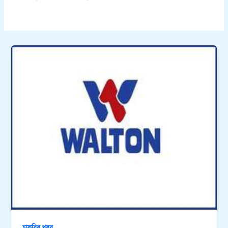
চাকরির খবর