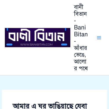
আ
Skip
বানী
র্কা
to
ই
বিতান
content
ভ
-
Bani
Bitan
-
আঁধার
ভেঙে,
আলো
র পথে
আমার এ ঘর ভাঙিয়াছে যেবা